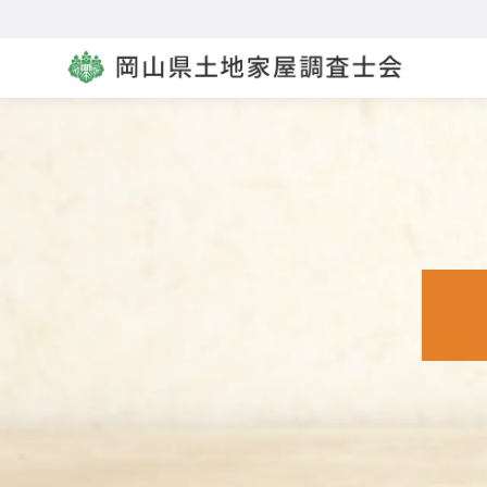
コ
ン
テ
ン
ツ
へ
移
動