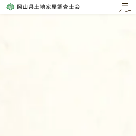
コ
ン
テ
ン
ツ
へ
移
動