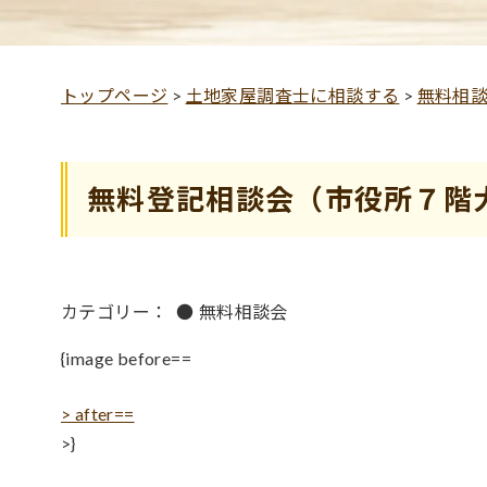
トップページ
>
土地家屋調査士に相談する
>
無料相
無料登記相談会（市役所７階
カテゴリー：
●
無料相談会
{image before==
> after==
>}