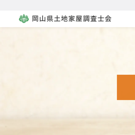
コ
ン
テ
ン
ツ
へ
移
動