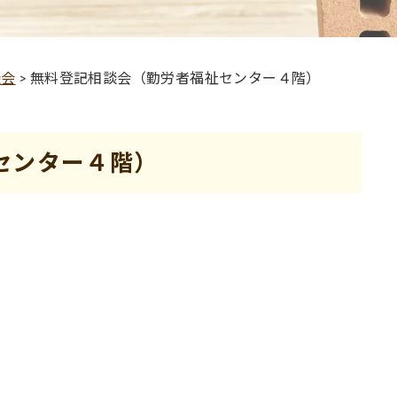
談会
>
無料登記相談会（勤労者福祉センター４階）
センター４階）