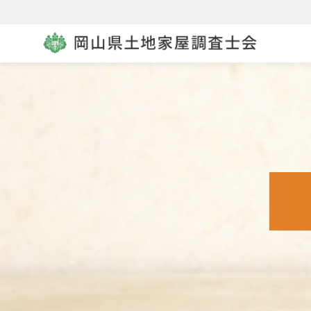
コ
ン
テ
ン
ツ
へ
移
動