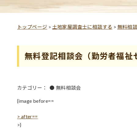
トップページ
>
土地家屋調査士に相談する
>
無料相
無料登記相談会（勤労者福祉
カテゴリー：
●
無料相談会
{image before==
> after==
>}