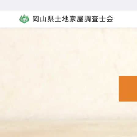
コ
ン
テ
ン
ツ
へ
移
動