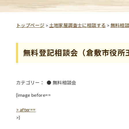
トップページ
>
土地家屋調査士に相談する
>
無料相
無料登記相談会（倉敷市役所
カテゴリー：
●
無料相談会
{image before==
> after==
>}