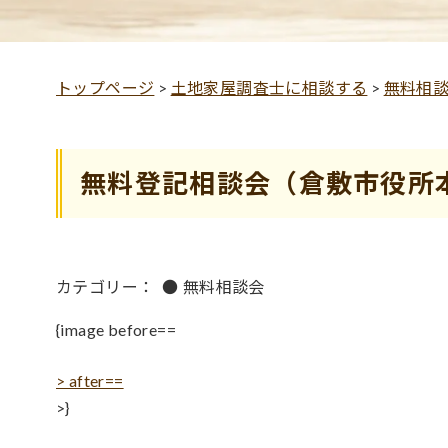
トップページ
>
土地家屋調査士に相談する
>
無料相
無料登記相談会（倉敷市役所
カテゴリー：
●
無料相談会
{image before==
> after==
>}