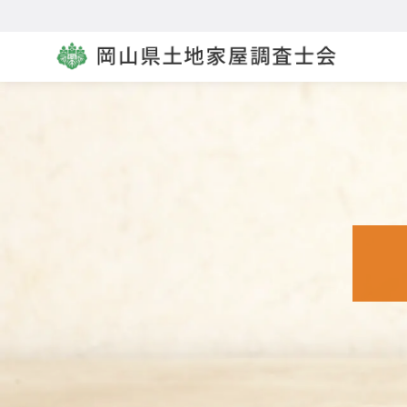
コ
ン
テ
ン
ツ
へ
移
動