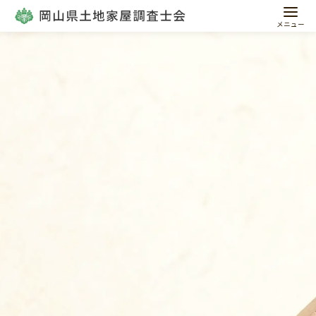
コ
ン
テ
ン
ツ
へ
移
動