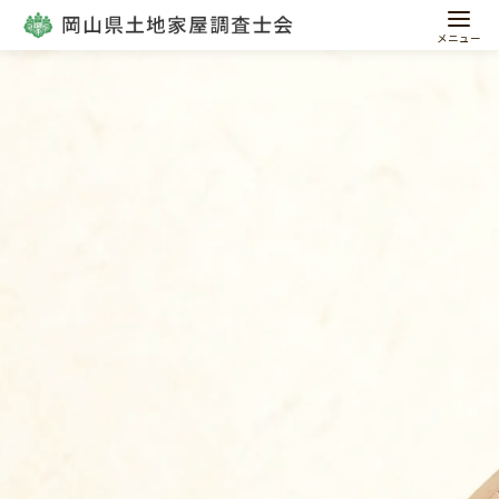
コ
ン
テ
ン
ツ
へ
移
動