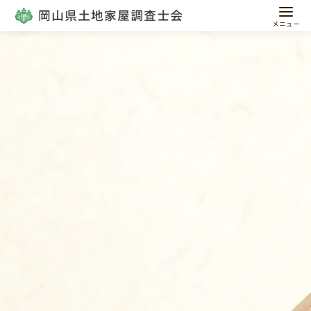
コ
ン
テ
ン
ツ
へ
移
動