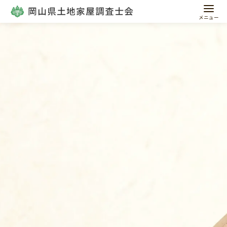
コ
ン
テ
ン
ツ
へ
移
動