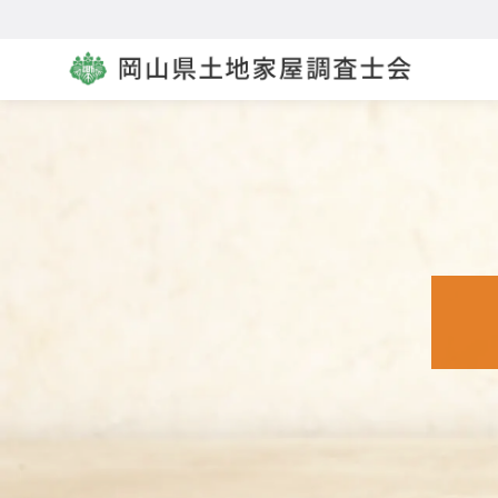
コ
ン
テ
ン
ツ
へ
移
動