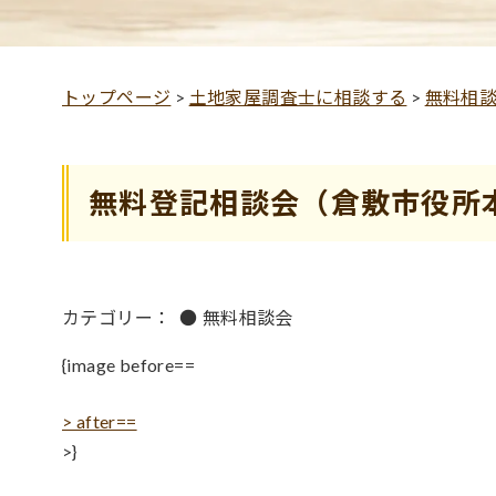
トップページ
>
土地家屋調査士に相談する
>
無料相
無料登記相談会（倉敷市役所
カテゴリー：
●
無料相談会
{image before==
> after==
>}