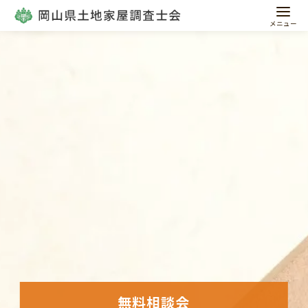
コ
ン
テ
ン
ツ
へ
移
動
無料相談会