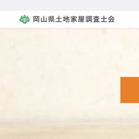
コ
ン
テ
ン
ツ
へ
移
動