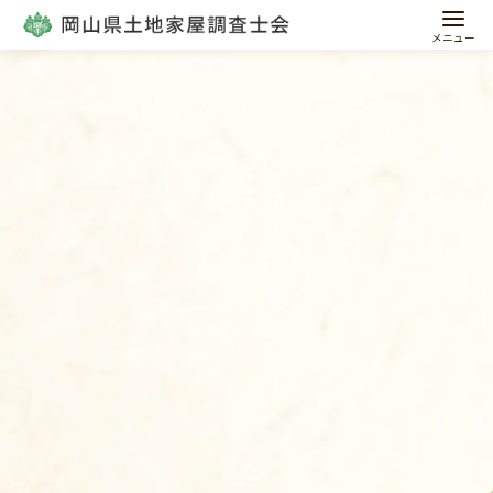
コ
ン
テ
ン
ツ
へ
移
動