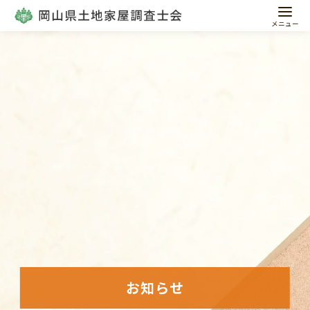
コ
ン
テ
ン
ツ
へ
移
動
お知らせ