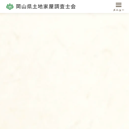
コ
ン
テ
ン
ツ
へ
移
動