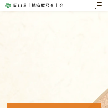
コ
ン
テ
ン
ツ
へ
移
動