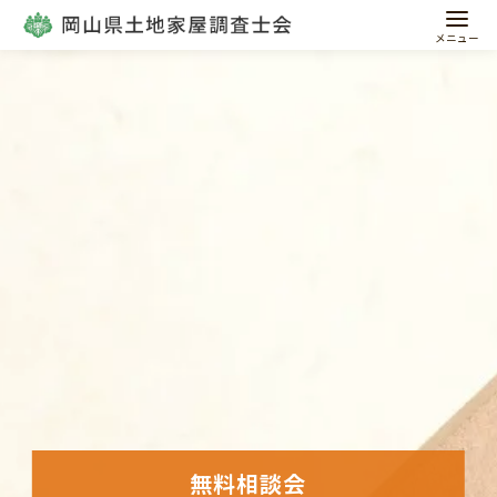
コ
ン
テ
ン
ツ
へ
移
動
無料相談会