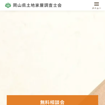
コ
ン
テ
ン
ツ
へ
移
動
無料相談会