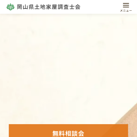
コ
ン
テ
ン
ツ
へ
移
動
無料相談会