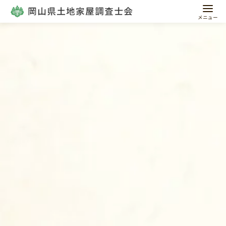
コ
ン
テ
ン
ツ
へ
移
動